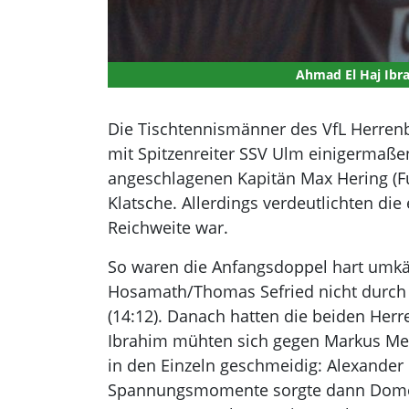
Ahmad El Haj Ibra
Die Tischtennismänner des VfL Herrenbe
mit Spitzenreiter SSV Ulm einigermaßen
angeschlagenen Kapitän Max Hering (Fu
Klatsche. Allerdings verdeutlichten di
Reichweite war.
So waren die Anfangsdoppel hart umkä
Hosamath/Thomas Sefried nicht durch 
(14:12). Danach hatten die beiden Herr
Ibrahim mühten sich gegen Markus Metz
in den Einzeln geschmeidig: Alexander 
Spannungsmomente sorgte dann Domenic