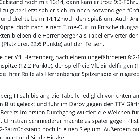
ckstand noch mit 16:14, dann kam er trotz 9:3-Führu
 zu guter Letzt sah er sich im noch notwendigen fünft
t und drehte beim 14:12 noch den Spieß um. Auch Ah
r Kippe, doch nach einem Time-Out im Entscheidungss
ten bleiben die Herrenberger als Tabellenvierter den
(Platz drei, 22:6 Punkte) auf den Fersen.
te der VfL Herrenberg nach einem ungefährdeten 8:2-E
spitze (12:2 Punkte), der spielfreie VfL Sindelfingen
e ihrer Rolle als Herrenberger Spitzenspielerin gere
erg III sah bislang die Tabelle lediglich von unten 
Blut geleckt und fuhr im Derby gegen den TTV Gärtri
l. Bereits im ersten Durchgang wurden die Weichen fü
en. Christian Schmiederer machte es später gegen Pfis
2-Satzrückstand noch in einen Sieg um. Außerdem pun
arquart und Siddy Hinzke.