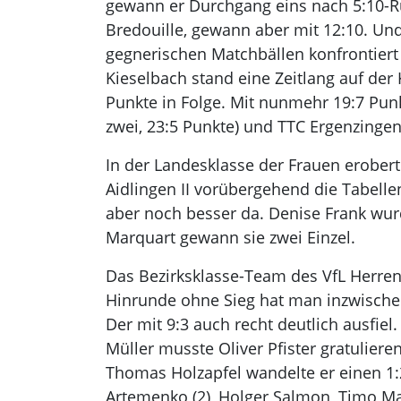
gewann er Durchgang eins nach 5:10-Rü
Bredouille, gewann aber mit 12:10. Und
gegnerischen Matchbällen konfrontier
Kieselbach stand eine Zeitlang auf de
Punkte in Folge. Mit nunmehr 19:7 Punk
zwei, 23:5 Punkte) und TTC Ergenzingen 
In der Landesklasse der Frauen erober
Aidlingen II vorübergehend die Tabellen
aber noch besser da. Denise Frank wurd
Marquart gewann sie zwei Einzel.
Das Bezirksklasse-Team des VfL Herrenb
Hinrunde ohne Sieg hat man inzwischen 
Der mit 9:3 auch recht deutlich ausfie
Müller musste Oliver Pfister gratulier
Thomas Holzapfel wandelte er einen 1:
Artemenko (2), Holger Salmon, Timo M