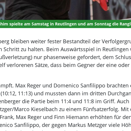
him spielte am Samstag in Reutlingen und am Sonntag die Rangl
rg bleiben weiter fester Bestandteil der Verfolgergru
 Schritt zu halten. Beim Auswärtsspiel in Reutlingen
ßverletzung) nur phasenweise gefordert, dem Schluss
e elf verlorenen Sätze, dass beim Gegner der eine od
mpft. Max Reger und Domenico Sanfilippo brachten er
(10:12, 11:13) und mussten dann im dritten Durchga
enberger die Partie beim 11:4 und 11:8 im Griff. Au
ger/Marco Kieselbach zu einem Fünfsatzerfolg. Mit d
Frank, Max Reger und Finn Hiemann erhöhten für den 
o Sanfilippo, der gegen Markus Metzger viele Höhen