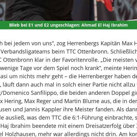
Blieb bei E1 und E2 ungeschlagen: Ahmad El Haj Ibrahim
ch bei jedem von uns“, zog Herrenbergs Kapitän Max H
 Verbandsligateams beim TTC Ottenbronn. Schließlich
 Ottenbronn klar in der Favoritenrolle. „Die meisten v
wenige Tage vor dem Spiel noch krank“, meinte Her
quasi um nichts mehr geht – die Herrenberger haben de
, läuft dann auch mal in solch einer Partie nicht al
g/Domenico Sanfilippo, die beiden anderen Doppel gi
x Hering, Max Reger und Martin Blume aus, die in d
sen und Jannis Kappler ihre Meister fanden. Als da
 ausließ, was dem TTC die 6:1-Führung einbrachte, s
aj Ibrahim beendete mit einem Dreisatzerfolg über X
l Holzhausen, mehr war allerdings nicht drin. Am