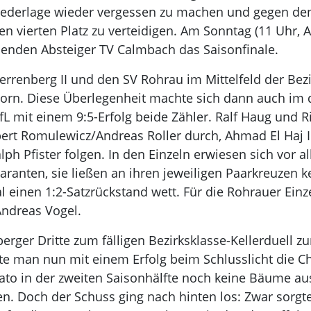
Niederlage wieder vergessen zu machen und gegen de
n vierten Platz zu verteidigen. Am Sonntag (11 Uhr, 
tehenden Absteiger TV Calmbach das Saisonfinale.
Herrenberg II und den SV Rohrau im Mittelfeld der Bez
 vorn. Diese Überlegenheit machte sich dann auch im 
L mit einem 9:5-Erfolg beide Zähler. Ralf Haug und Ri
ert Romulewicz/Andreas Roller durch, Ahmad El Haj
alph Pfister folgen. In den Einzeln erwiesen sich vo
aranten, sie ließen an ihren jeweiligen Paarkreuzen k
 einen 1:2-Satzrückstand wett. Für die Rohrauer Einze
Andreas Vogel.
erger Dritte zum fälligen Bezirksklasse-Kellerduell 
e man nun mit einem Erfolg beim Schlusslicht die Ch
to in der zweiten Saisonhälfte noch keine Bäume aus
en. Doch der Schuss ging nach hinten los: Zwar sorg