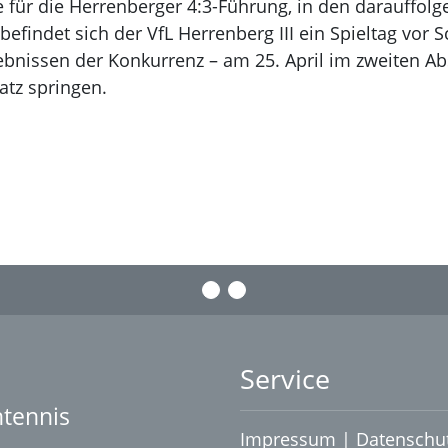
 für die Herrenberger 4:3-Führung, in den darauffol
findet sich der VfL Herrenberg III ein Spieltag vor S
ebnissen der Konkurrenz – am 25. April im zweiten Ab
latz springen.
Service
htennis
Impressum
|
Datenschu