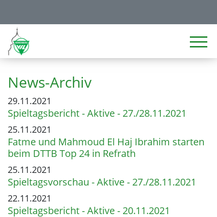
News-Archiv
29.11.2021
Spieltagsbericht - Aktive - 27./28.11.2021
25.11.2021
Fatme und Mahmoud El Haj Ibrahim starten
beim DTTB Top 24 in Refrath
25.11.2021
Spieltagsvorschau - Aktive - 27./28.11.2021
22.11.2021
Spieltagsbericht - Aktive - 20.11.2021