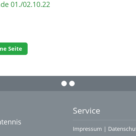
e 01./02.10.22
me Seite
Service
htennis
Impressum
|
Datenschu